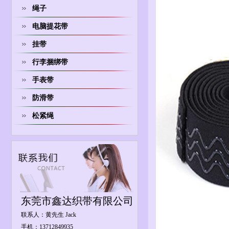
绳子
电脑提花带
挂带
行李捆绑带
手表带
防滑带
松紧绳
东莞市鑫达织带有限公司
联系人：黄先生 Jack
手机：13712849935