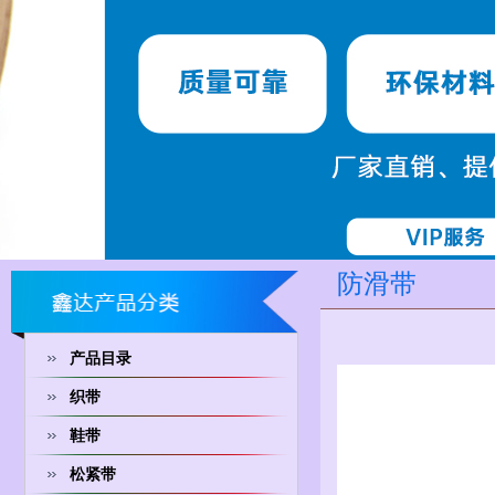
防滑带
产品目录
织带
鞋带
松紧带