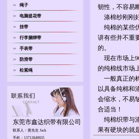
绳子
韧性，不容易
电脑提花带
涤棉纱刚刚好
纯棉的某些优
挂带
讲有些并不重
行李捆绑带
的。
手表带
现在市场上9
防滑带
的纯棉线市场
松紧绳
一般真正的棉
以具备纯棉和
会缩水，不易
合适当！
纯棉织带与
东莞市鑫达织带有限公司
果有硬块的就
联系人：黄先生 Jack
手机：13712849935