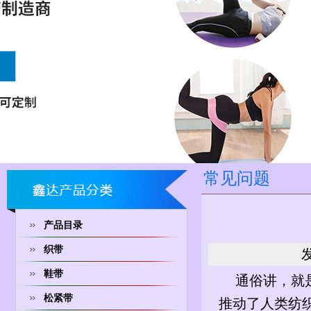
常见问题
产品目录
织带
发
鞋带
通俗讲，就
松紧带
推动了人类纺