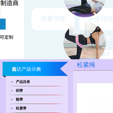
松紧绳
产品目录
织带
鞋带
松紧带