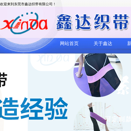
欢迎来到东莞市鑫达织带有限公司！
网站首页
关于鑫达