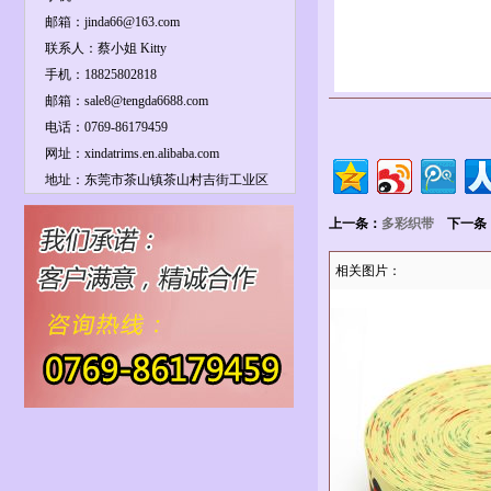
邮箱：jinda66@163.com
联系人：蔡小姐 Kitty
手机：18825802818
邮箱：sale8@tengda6688.com
电话：0769-86179459
网址：xindatrims.en.alibaba.com
地址：东莞市茶山镇茶山村吉街工业区
上一条：
多彩织带
下一条
相关图片：