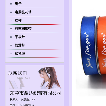
绳子
电脑提花带
挂带
行李捆绑带
手表带
防滑带
松紧绳
东莞市鑫达织带有限公司
联系人：黄先生 Jack
手机：13712849935