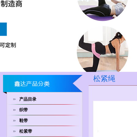
松紧绳
产品目录
织带
鞋带
松紧带