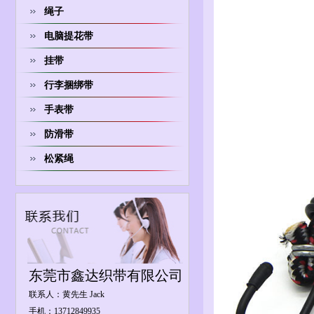
绳子
电脑提花带
挂带
行李捆绑带
手表带
防滑带
松紧绳
东莞市鑫达织带有限公司
联系人：黄先生 Jack
手机：13712849935