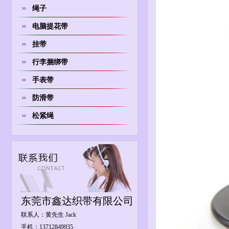
绳子
电脑提花带
挂带
行李捆绑带
手表带
防滑带
松紧绳
东莞市鑫达织带有限公司
联系人：黄先生 Jack
手机：13712849935