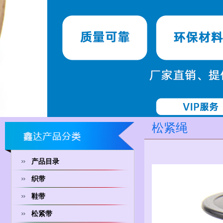
松紧绳
产品目录
织带
鞋带
松紧带